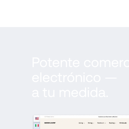
Potente comerci
electrónico — 
a tu medida.