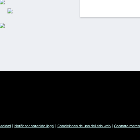
ivacidad
|
Notificar contenido ilegal
|
Condiciones de uso del sitio web
|
Contrato marco 