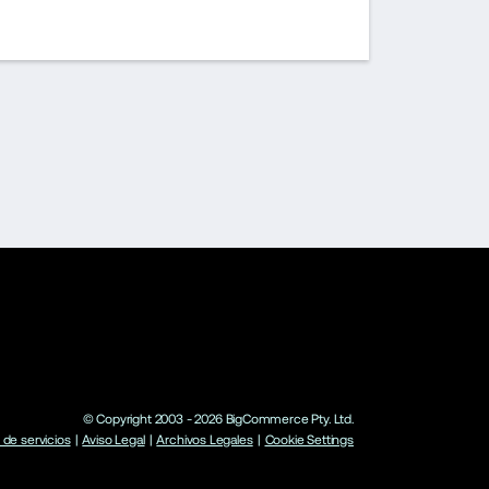
© Copyright 2003 -
2026
BigCommerce Pty. Ltd.
de servicios
|
Aviso Legal
|
Archivos Legales
|
Cookie Settings