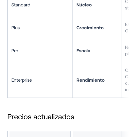
Comen
Standard
Núcleo
storef
Escal
Plus
Crecimiento
GMV/
Negoc
Pro
Escala
pleno
Capac
Conta
Enterprise
Rendimiento
cuent
infor
Precios actualizados