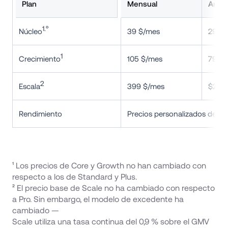
Plan
Mensual
Anua
1.º
Núcleo
39 $/mes
29 $
1
Crecimiento
105 $/mes
79 $
2
Escala
399 $/mes
$299
Rendimiento
Precios personalizados desde
¹ Los precios de Core y Growth no han cambiado con 
respecto a los de Standard y Plus. 
² El precio base de Scale no ha cambiado con respecto 
a Pro. Sin embargo, el modelo de excedente ha 
cambiado — 
Scale utiliza una tasa continua del 0,9 % sobre el GMV 