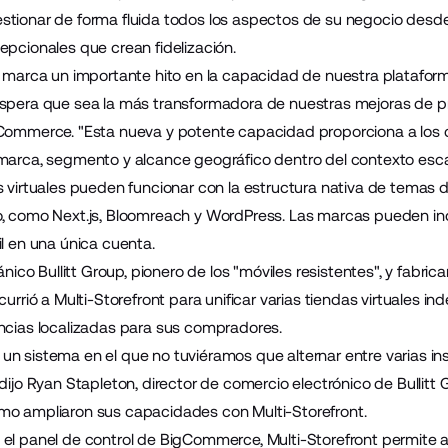
tionar de forma fluida todos los aspectos de su negocio desde 
epcionales que crean fidelización.
t marca un importante hito en la capacidad de nuestra platafor
spera que sea la más transformadora de nuestras mejoras de prod
Commerce. "Esta nueva y potente capacidad proporciona a los co
marca, segmento y alcance geográfico dentro del contexto esca
s virtuales pueden funcionar con la estructura nativa de temas
, como Next.js, Bloomreach y WordPress. Las marcas pueden inc
il en una única cuenta.
tánico
Bullitt Group
, pionero de los "móviles resistentes", y fabri
currió a Multi-Storefront para unificar varias tiendas virtuales i
ncias localizadas para sus compradores.
n sistema en el que no tuviéramos que alternar entre varias i
dijo Ryan Stapleton, director de comercio electrónico de Bullitt 
mo ampliaron sus capacidades con Multi-Storefront.
el panel de control de BigCommerce, Multi-Storefront permite a