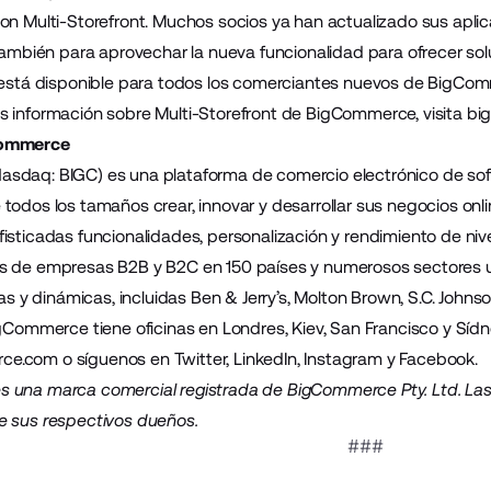
on Multi-Storefront.
Muchos socios
ya han actualizado sus aplic
 también para aprovechar la nueva funcionalidad para ofrecer so
 está disponible para todos los comerciantes nuevos de BigComm
 información sobre Multi-Storefront de BigCommerce, visita
bi
Commerce
sdaq: BIGC) es una plataforma de comercio electrónico de soft
todos los tamaños crear, innovar y desarrollar sus negocios on
isticadas funcionalidades, personalización y rendimiento de nive
s de empresas B2B y B2C en 150 países y numerosos sectores u
vas y dinámicas, incluidas Ben & Jerry’s, Molton Brown, S.C. John
igCommerce tiene oficinas en Londres, Kiev, San Francisco y Sídn
ce.com
o síguenos en
Twitter
,
LinkedIn
,
Instagram
y
Facebook
.
una marca comercial registrada de BigCommerce Pty. Ltd. Las 
e sus respectivos dueños.
###