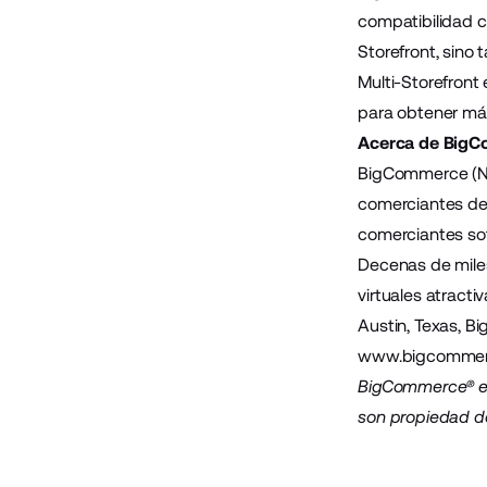
compatibilidad c
Storefront, sino
Multi-Storefront
para obtener más
Acerca de Big
BigCommerce (Na
comerciantes de 
comerciantes sof
Decenas de mile
virtuales atracti
Austin, Texas, B
www.bigcommer
BigCommerce® es 
son propiedad d