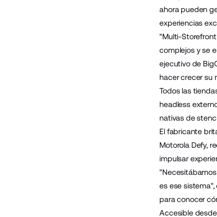
ahora pueden ges
experiencias exc
"Multi-Storefron
complejos y se e
ejecutivo de Big
hacer crecer su 
Todos las tienda
headless externo
nativas de stenc
El fabricante bri
Motorola Defy, re
impulsar experie
"Necesitábamos u
es ese sistema", 
para conocer có
Accesible desde 