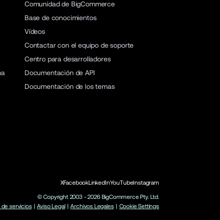
Comunidad de BigCommerce
Base de conocimientos
Vídeos
Contactar con el equipo de soporte
Centro para desarrolladores
ma
Documentación de API
Documentación de los temas
X
Facebook
LinkedIn
YouTube
Instagram
© Copyright 2003 -
2026
BigCommerce Pty. Ltd.
de servicios
|
Aviso Legal
|
Archivos Legales
|
Cookie Settings