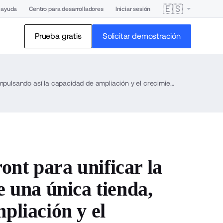
🇪🇸
 ayuda
Centro para desarrolladores
Iniciar sesión
Prueba gratis
Solicitar demostración
BigCommerce lanza Multi-Storefront para unificar la gestión de varias marcas dentro de una única tienda, impulsando así la capacidad de ampliación y el crecimiento para los comerciantes de nivel empresarial
nt para unificar la
e una única tienda,
pliación y el