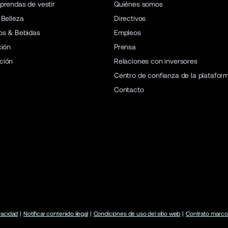
prendas de vestir
Quiénes somos
 Belleza
Directivos
os & Bebidas
Empleos
ción
Prensa
ción
Relaciones con inversores
Centro de confianza de la platafor
Contacto
ivacidad
|
Notificar contenido ilegal
|
Condiciones de uso del sitio web
|
Contrato marco 