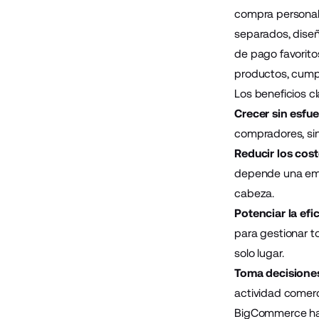
compra personali
separados, diseñ
de pago favoritos
productos, cumpl
Los beneficios c
Crecer sin esfu
compradores, sin 
Reducir los cos
depende una emp
cabeza.
Potenciar la efi
para gestionar t
solo lugar.
Toma decisiones
actividad comerci
BigCommerce ha 