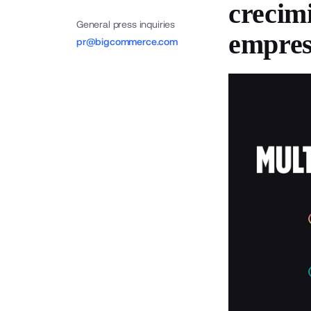
crecimi
General press inquiries
empres
pr@bigcommerce.com