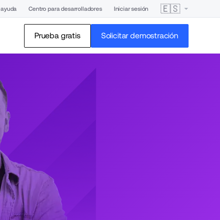
🇪🇸
 ayuda
Centro para desarrolladores
Iniciar sesión
Prueba gratis
Solicitar demostración