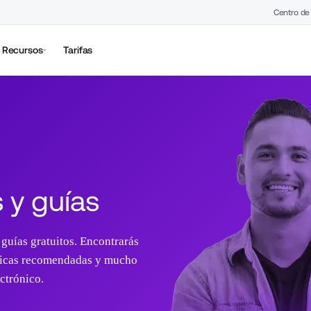
Centro de
Recursos
Tarifas
s y guías
guías gratuitos. Encontrarás 
ácticas recomendadas y mucho 
ctrónico.