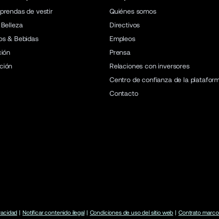
prendas de vestir
Quiénes somos
 Belleza
Directivos
os & Bebidas
Empleos
ción
Prensa
ción
Relaciones con inversores
Centro de confianza de la platafor
Contacto
ivacidad
|
Notificar contenido ilegal
|
Condiciones de uso del sitio web
|
Contrato marco 