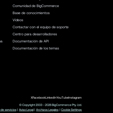
Comunidad de BigCommerce
Base de conocimientos
Vídeos
Contactar con el equipo de soporte
Centro para desarrolladores
ma
Documentación de API
Documentación de los temas
X
Facebook
LinkedIn
YouTube
Instagram
© Copyright 2003 -
2026
BigCommerce Pty. Ltd.
de servicios
|
Aviso Legal
|
Archivos Legales
|
Cookie Settings