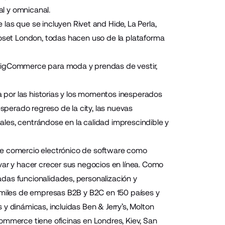
al y omnicanal.
e las que se incluyen
Rivet and Hide
,
La Perla
,
oset London
, todas hacen uso de la plataforma
 BigCommerce para moda y prendas de vestir,
por las historias y los momentos inesperados
esperado regreso de la city, las nuevas
les, centrándose en la calidad imprescindible y
e comercio electrónico de software como
var y hacer crecer sus negocios en línea. Como
das funcionalidades, personalización y
e miles de empresas B2B y B2C en 150 países y
y dinámicas, incluidas Ben & Jerry’s, Molton
ommerce tiene oficinas en Londres, Kiev, San