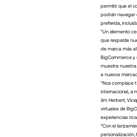
permitir que el 
podrán navegar e
preferida, incluid
"Un elemento cent
que respalde nue
de marca más all
BigCommerce y su
muestra nuestra 
a nuevos merca
"Nos complace tr
internacional, a
Jim Herbert, Vic
virtuales de BigC
experiencias rica
“Con el lanzamien
personalización,