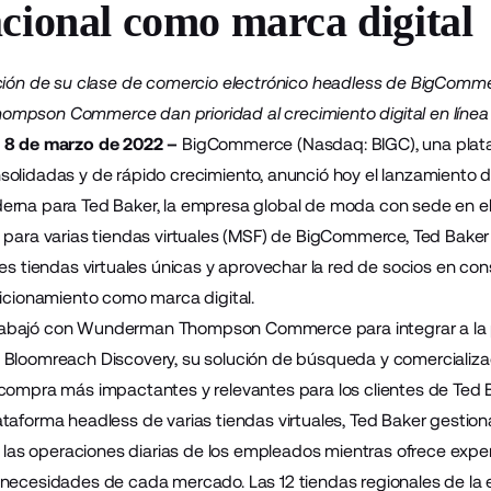
acional como marca digital
ación de su clase de comercio electrónico headless de BigCo
pson Commerce dan prioridad al crecimiento digital en línea 
 8 de marzo de 2022 –
BigCommerce
(Nasdaq: BIGC), una plat
olidadas y de rápido crecimiento, anunció hoy el lanzamiento 
derna para
Ted Baker
, la empresa global de moda con sede en el
 para varias tiendas virtuales (MSF) de BigCommerce, Ted Bak
les tiendas virtuales únicas y aprovechar la red de socios en co
sicionamiento como marca digital.
abajó con
Wunderman Thompson Commerce
para integrar a la
 Bloomreach Discovery, su solución de búsqueda y comercializaci
compra más impactantes y relevantes para los clientes de Ted 
taforma headless de varias tiendas virtuales, Ted Baker gestion
rá las operaciones diarias de los empleados mientras ofrece exper
necesidades de cada mercado. Las 12 tiendas regionales de la 