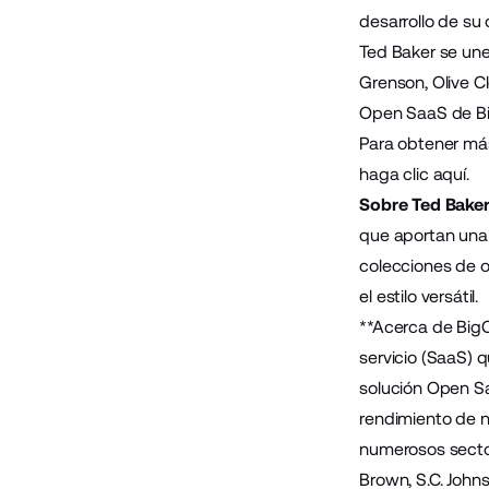
desarrollo de su 
Ted Baker se une
Grenson
,
Olive C
Open SaaS de Bi
Para obtener más
haga clic aquí
.
Sobre Ted Baker
que aportan una a
colecciones de o
el estilo versátil.
**Acerca de Bi
servicio (SaaS) 
solución Open Sa
rendimiento de n
numerosos sector
Brown, S.C. John