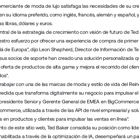
comerciante de moda de lujo satisfaga las necesidades de su cr
n su idioma preferido, como inglés, francés, alemán y español, 
as libras, dólares y euros.
ral de la estrategia de crecimiento con visión de futuro de Ted 
stro esfuerzo por ofrecer una experiencia de compra de primer n
á de Europa", dijo Leon Shepherd, Director de Información de Ted
s socios de soporte han creado una solución personalizada que
oferta de productos de alta gama y mejora el recorrido del c
dos".
abajar con una de las marcas de moda y estilo de vida del Rei
 medida que transforma digitalmente su negocio para impulsar el 
epresidente Senior y Gerente General de EMEA en BigCommerce. 
ommerce, utilizada a través de las API de nivel empresarial y so
s en productos y clientes para impulsar las ventas en línea".
to de este sitio web, Ted Baker consolida su posición como líder
 habilitada a través de la optimización de IA, desempeñará un pap