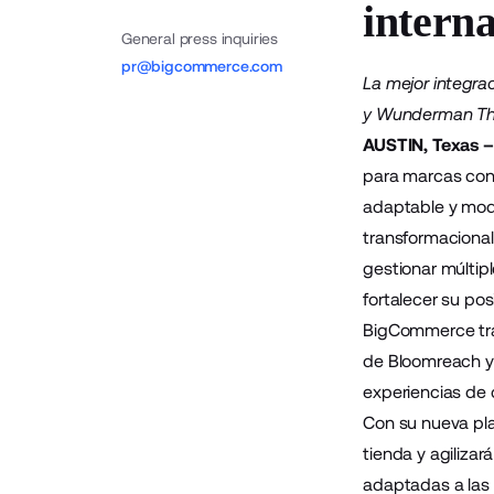
intern
General press inquiries
pr@bigcommerce.com
La mejor integr
y Wunderman Thom
AUSTIN, Texas –
para marcas cons
adaptable y mo
transformacional
gestionar múltip
fortalecer su po
BigCommerce tr
de
Bloomreach
y
experiencias de 
Con su nueva pla
tienda y agiliza
adaptadas a las 