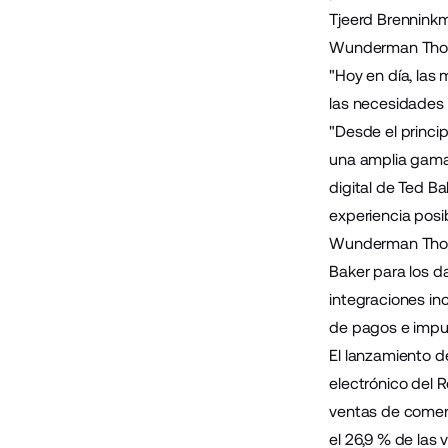
Tjeerd Brennink
Wunderman Thomp
"Hoy en día, las
las necesidades
"Desde el princi
una amplia gama 
digital de Ted Ba
experiencia posib
Wunderman Thom
Baker para los d
integraciones i
de pagos e impue
El lanzamiento d
electrónico del 
ventas de comer
el
26,9 % de las 