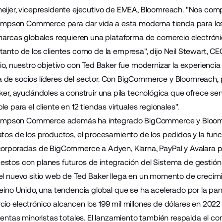
meijer, vicepresidente ejecutivo de EMEA, Bloomreach. "Nos c
son Commerce para dar vida a esta moderna tienda para los c
 marcas globales requieren una plataforma de comercio electró
 tanto de los clientes como de la empresa", dijo Neil Stewar
pio, nuestro objetivo con Ted Baker fue modernizar la experienci
de socios líderes del sector. Con BigCommerce y Bloomreach, p
ker, ayudándoles a construir una pila tecnológica que ofrece senci
le para el cliente en 12 tiendas virtuales regionales".
pson Commerce además ha integrado BigCommerce y Bloomrea
atos de los productos, el procesamiento de los pedidos y la func
ncorporadas de BigCommerce a
Adyen
,
Klarna
,
PayPal
y
Avalara
p
stos con planes futuros de integración del
Sistema de gestió
el nuevo sitio web de Ted Baker llega en un momento de creci
Reino Unido, una tendencia global que se ha acelerado por la pan
cio electrónico alcancen
los 199 mil millones de dólares en 2022
ventas minoristas totales
. El lanzamiento también respalda el c