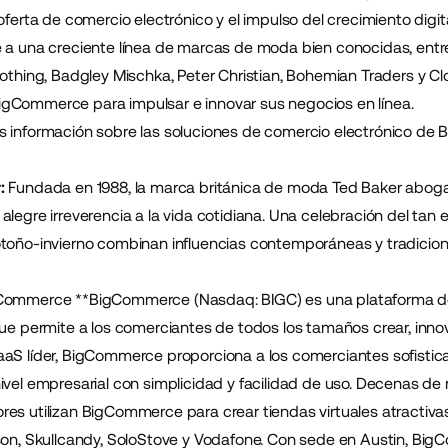
oferta de comercio electrónico y el impulso del crecimiento digit
 a una creciente línea de marcas de moda bien conocidas, entr
lothing
,
Badgley Mischka
,
Peter Christian
,
Bohemian Traders
y
Cl
gCommerce para impulsar e innovar sus negocios en línea.
 información sobre las soluciones de comercio electrónico de
:
Fundada en 1988, la marca británica de moda Ted Baker aboga 
legre irreverencia a la vida cotidiana. Una celebración del tan 
toño-invierno combinan influencias contemporáneas y tradiciona
gCommerce
**BigCommerce (Nasdaq: BIGC) es una plataforma d
que permite a los comerciantes de todos los tamaños crear, inno
aS líder, BigCommerce proporciona a los comerciantes sofistica
ivel empresarial con simplicidad y facilidad de uso. Decenas d
es utilizan BigCommerce para crear tiendas virtuales atractivas 
son, Skullcandy, SoloStove y Vodafone. Con sede en Austin, BigC